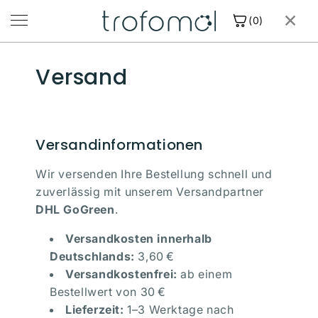
Direkt
×
zum
(0)
Inhalt
Versand
Nahrungsergänzung
Über uns
Versandinformationen
Suche
Wir versenden Ihre Bestellung schnell und
zuverlässig mit unserem Versandpartner
DHL GoGreen
.
Anmelden
Versandkosten innerhalb
Deutschlands:
3,60 €
Jetzt Produkte entdecken
Versandkostenfrei:
ab einem
Bestellwert von 30 €
Lieferzeit:
1–3 Werktage nach